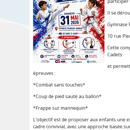
participer
Il se déro
Gymnase F
10 rue Pie
Cette comp
Cadets
et permett
épreuves :
*Combat sans touches*
*Coup de pied sauté au ballon*
*Frappe sur mannequin*
L’objectif est de proposer aux enfants une e
cadre convivial, avec une approche basée sur