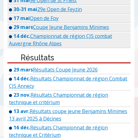
31 mai
9e Open de St Priest
30-31 mai
29e Open de Feyzin
17 mai
Open de Foy
29 mars
Coupe Jeune Benjamins Minimes
14 déc.
Championnat de région CJS combat
Auvergne Rhône Alpes
Résultats
29 mars
Résultats Coupe Jeune 2026
14 déc.
Résultats Championnat de région Combat
CJS Annecy
23 nov.
Résultats Championnat de région
technique et critérium
13 avr.
Résultats coupe jeune Benjamins Minimes
13 avril 2025 à Décines
16 déc.
Résultats Championnat de région
technique et Critérium