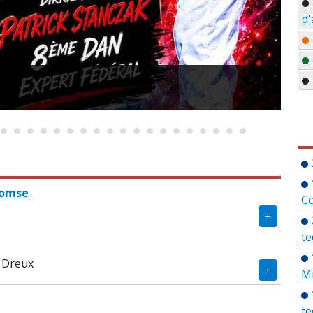
d'
N
oomse
C
te
à Dreux
Mi
te