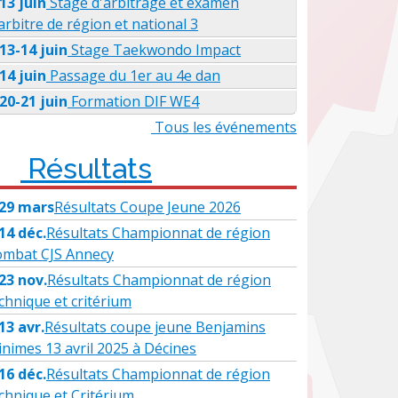
13 juin
Stage d'arbitrage et examen
arbitre de région et national 3
13-14 juin
Stage Taekwondo Impact
14 juin
Passage du 1er au 4e dan
20-21 juin
Formation DIF WE4
Retour Stage technique 69
ews
Tous les événements
Résultats
29 mars
Résultats Coupe Jeune 2026
14 déc.
Résultats Championnat de région
ombat CJS Annecy
23 nov.
Résultats Championnat de région
chnique et critérium
13 avr.
Résultats coupe jeune Benjamins
nimes 13 avril 2025 à Décines
16 déc.
Résultats Championnat de région
chnique et Critérium