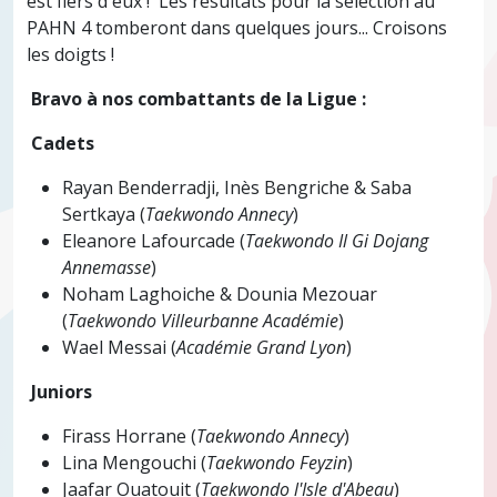
est fiers d'eux ! Les résultats pour la sélection au
PAHN 4 tomberont dans quelques jours... Croisons
les doigts !
​
Bravo à nos combattants de la Ligue :
​
Cadets
​Rayan Benderradji, Inès Bengriche & Saba
Sertkaya (
Taekwondo Annecy
)
​Eleanore Lafourcade (
Taekwondo Il Gi Dojang
Annemasse
)
​Noham Laghoiche & Dounia Mezouar
(
Taekwondo Villeurbanne Académie
)
​Wael Messai (
Académie Grand Lyon
)
​
Juniors
​Firass Horrane (
Taekwondo Annecy
)
​Lina Mengouchi (
Taekwondo Feyzin
)
​Jaafar Ouatouit (
Taekwondo l'Isle d'Abeau
)